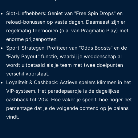
Slot-Liefhebbers: Geniet van "Free Spin Drops" en
reload-bonussen op vaste dagen. Daarnaast zijn er
regelmatig toernooien (o.a. van Pragmatic Play) met
enorme prijzenpotten.
Sport-Strategen: Profiteer van "Odds Boosts" en de
"Early Payout" functie, waarbij je weddenschap al
wordt uitbetaald als je team met twee doelpunten
verschil voorstaat.
Loyaliteit & Cashback: Actieve spelers klimmen in het
VIP-systeem. Het paradepaardje is de dagelijkse
cashback tot 20%. Hoe vaker je speelt, hoe hoger het
percentage dat je de volgende ochtend op je balans
vindt.