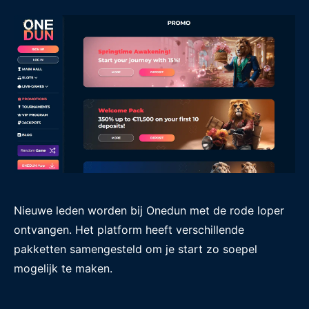
Nieuwe leden worden bij Onedun met de rode loper
ontvangen. Het platform heeft verschillende
pakketten samengesteld om je start zo soepel
mogelijk te maken.