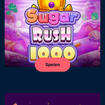
Spelen