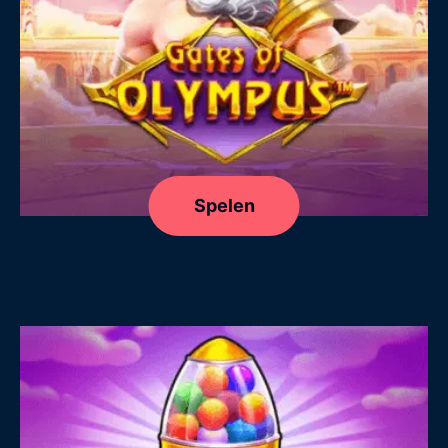
Spelen