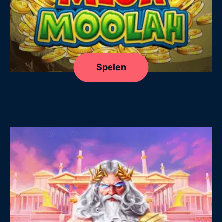
Spelen