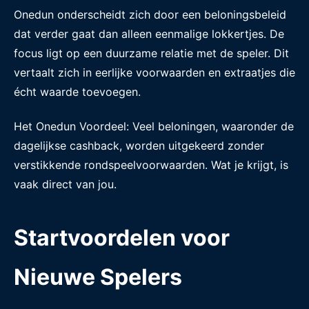
Onedun onderscheidt zich door een beloningsbeleid
dat verder gaat dan alleen eenmalige lokkertjes. De
focus ligt op een duurzame relatie met de speler. Dit
vertaalt zich in eerlijke voorwaarden en extraatjes die
écht waarde toevoegen.
Het Onedun Voordeel: Veel beloningen, waaronder de
dagelijkse cashback, worden uitgekeerd zonder
verstikkende rondspeelvoorwaarden. Wat je krijgt, is
vaak direct van jou.
Startvoordelen voor
Nieuwe Spelers