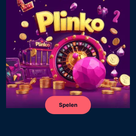
Spelen