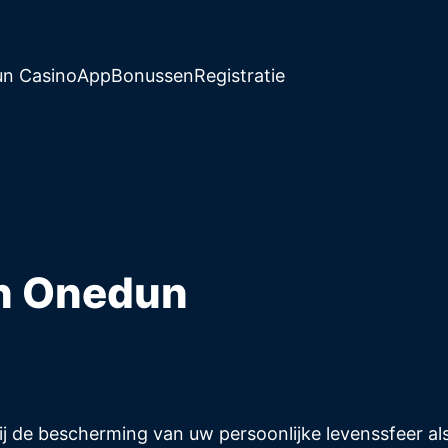
n Casino
App
Bonussen
Registratie
an Onedun
 de bescherming van uw persoonlijke levenssfeer al