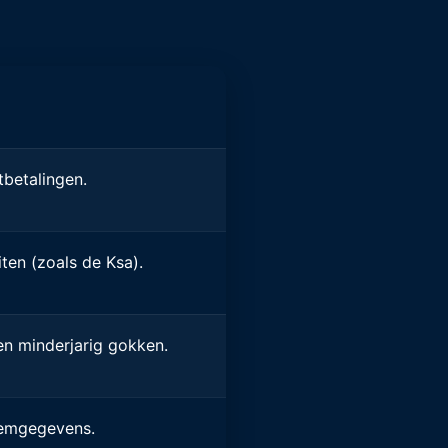
tbetalingen.
ten (zoals de Ksa).
 en minderjarig gokken.
eemgegevens.