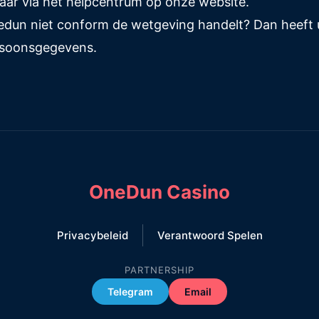
baar via het helpcentrum op onze website.
dun niet conform de wetgeving handelt? Dan heeft u 
ersoonsgegevens.
OneDun Casino
Privacybeleid
Verantwoord Spelen
PARTNERSHIP
Telegram
Email