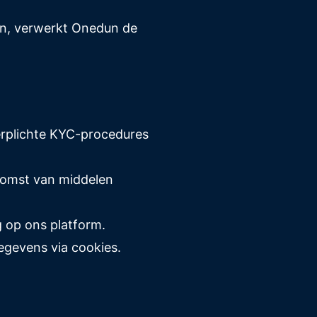
oen, verwerkt Onedun de
verplichte KYC-procedures
rkomst van middelen
g op ons platform.
egevens via cookies.
g